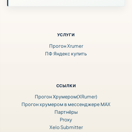
УСЛУГИ
Прогон Xrumer
ПФ Яндекс купить
ССЫЛКИ
Прогон Хрумером(XRumer)
Прогон хрумером в мессенджере МAX
Партнёры
Proxy
Xelo Submitter