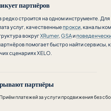
икует партнёров
 редко строится на одном инструменте. Для
ата услуг, качественные
прокси
, каналы ко
труктура вокруг
XRumer
,
GSA
и
поведенчески
партнёров помогает быстро найти сервисы, 
чих сценариях XELO.
крывают партнёры
Приём платежей за услуги продвижения без сбое