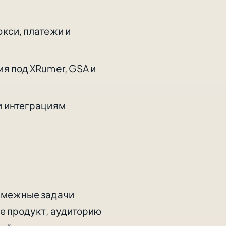
кси, платежи и
я под XRumer, GSA и
и интеграциям
 смежные задачи
те продукт, аудиторию