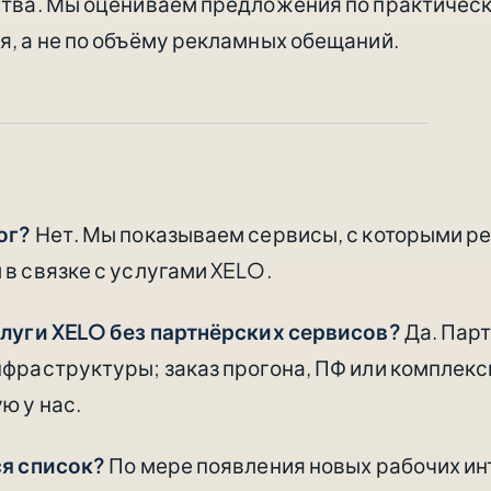
тва. Мы оцениваем предложения по практическ
, а не по объёму рекламных обещаний.
ог?
Нет. Мы показываем сервисы, с которыми р
в связке с услугами XELO.
слуги XELO без партнёрских сервисов?
Да. Пар
фраструктуры; заказ прогона, ПФ или комплек
ю у нас.
ся список?
По мере появления новых рабочих ин