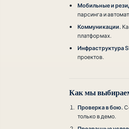
Мобильные и рези
парсинга и автома
Коммуникации.
Ка
платформах.
Инфраструктура 
проектов.
Как мы выбирае
Проверка в бою.
С
только в демо.
Прозрачные услов