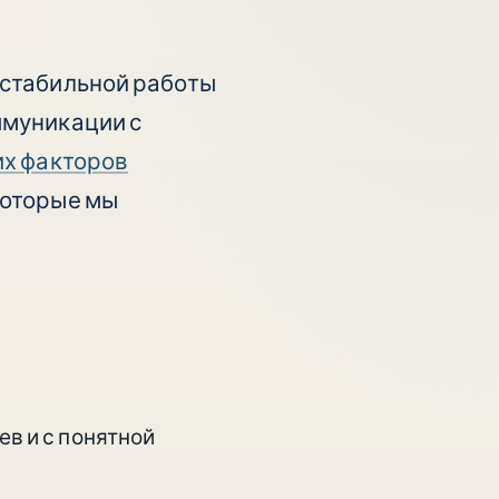
 стабильной работы
ммуникации с
х факторов
которые мы
в и с понятной