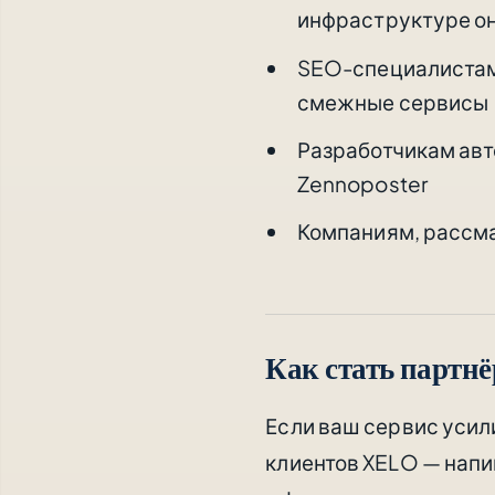
инфраструктуре он
SEO-специалистам 
смежные сервисы
Разработчикам авт
Zennoposter
Компаниям, рассма
Как стать партн
Если ваш сервис усил
клиентов XELO — напи