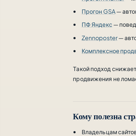
Прогон GSA
— авто
ПФ Яндекс
— повед
Zennoposter
— авт
Комплексное прод
Такой подход снижает 
продвижения не лома
Кому полезна ст
Владельцам сайтов