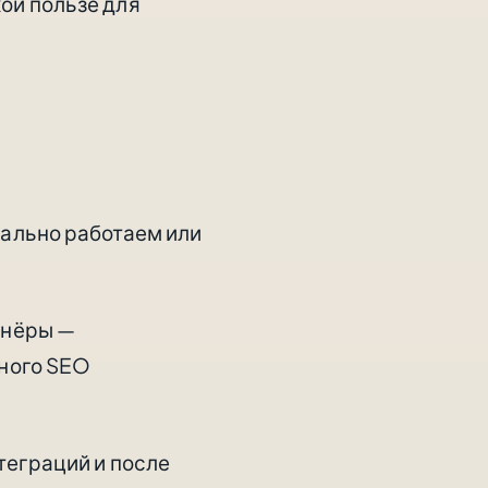
ой пользе для
еально работаем или
тнёры —
сного SEO
теграций и после