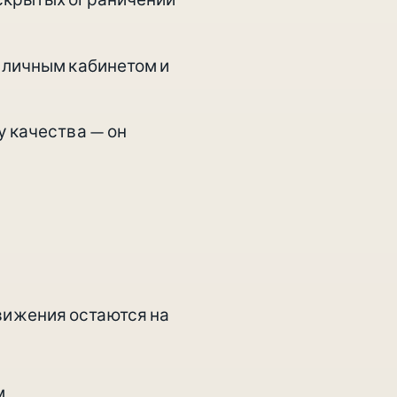
, личным кабинетом и
у качества — он
вижения остаются на
м