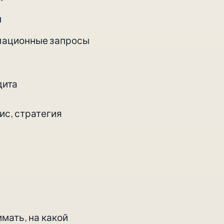
и
мационные запросы
дита
ис, стратегия
мать, на какой