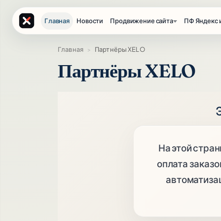
Главная
Новости
Продвижение сайта
ПФ Яндекс 
Главная
Партнёры XELO
Партнёры XELO
На этой стран
оплата заказо
автоматиза