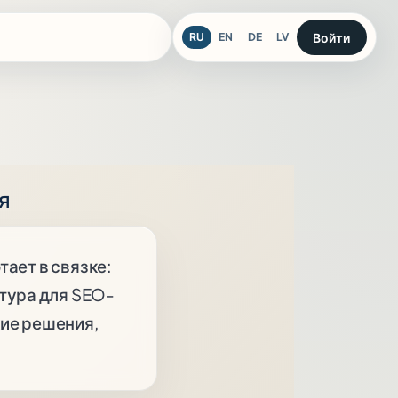
Войти
RU
EN
DE
LV
я
тает в связке:
ктура для SEO-
ие решения,