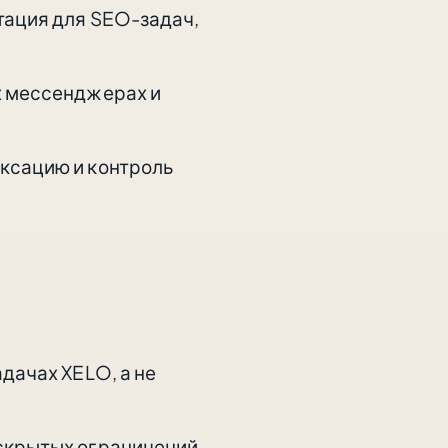
тация для SEO-задач,
х мессенджерах и
ксацию и контроль
дачах XELO, а не
 скрытых ограничений