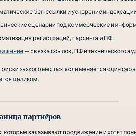
матические tier-ссылки и ускорение индексаци
енческие сценарии под коммерческие и инфор
оматизация регистраций, парсинга и ПФ
вижение
— связка ссылок, ПФ и технического ау
риски «узкого места»: если меняется один серв
ется целиком.
раница партнёров
, которые заказывают продвижение и хотят пони